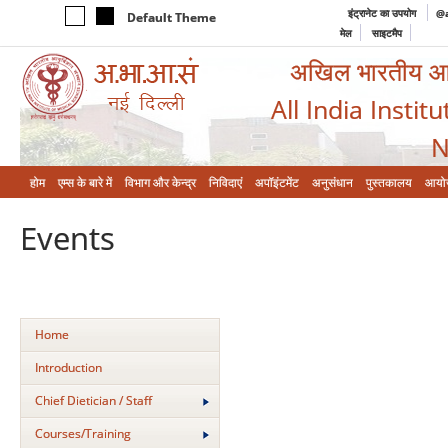
इंट्रानेट का उपयोग
@a
Default Theme
मेल
साइटमैप
अखिल भारतीय आयुर
All India Instit
N
होम
एम्‍स के बारे में
विभाग और केन्‍द्र
निविदाएं
अपॉइंटमेंट
अनुसंधान
पुस्तकालय
आयो
Events
Home
Introduction
Chief Dietician / Staff
Courses/Training