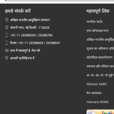
हमसे संपर्क करें
महत्वपूर्ण लिंक
अखिल भारतीय आयुर्विज्ञान संस्थान
नागरिक चार्टर
अंसारी नगर, नई दिल्ली - 110029
एम्स ऑनलाइन दान
+91-11-26588500 / 26588700
अखिल भारतीय आयुर्विज्ञ
फैक्स: +91-11-26588663 / 26588641
सूचना का अधिकार अध
एम्स में महत्वपूर्ण ई -मेल पते
प्रोएक्टिव प्रकटीकरण
आपकी प्रतिक्रिया दें
स्वास्थ्य और परिवार कल
अ॰ भा॰ आ॰ सं॰ से जुड़े
Mission Delhi
मेरा अस्पताल
Hamara AIIMS