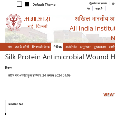
इंट्रानेट का उपयोग
@a
Default Theme
मेल
साइटमैप
अखिल भारतीय आयुर
All India Instit
N
होम
एम्‍स के बारे में
विभाग और केन्‍द्र
निविदाएं
अपॉइंटमेंट
अनुसंधान
पुस्तकालय
आयो
Silk Protein Antimicrobial Wound 
विवरण
अंतिम बार अपडेट हुआ शनिवार, 24 अगस्त 2024 01:09
VIEW
Tender No