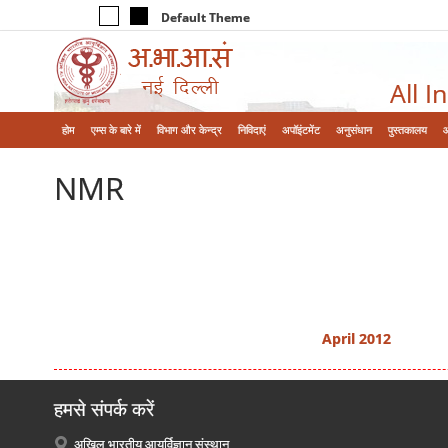
Default Theme
All I
होम
एम्‍स के बारे में
विभाग और केन्‍द्र
निविदाएं
अपॉइंटमेंट
अनुसंधान
पुस्तकालय
NMR
April 2012
हमसे संपर्क करें
अखिल भारतीय आयुर्विज्ञान संस्थान