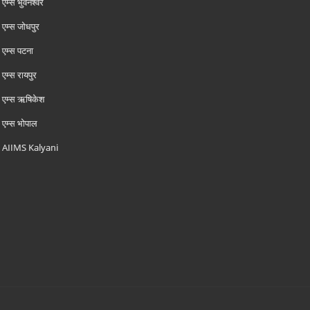
एम्‍स भुवनेश्वर
एम्‍स जोधपुर
एम्‍स पटना
एम्‍स रायपुर
एम्‍स ऋषिकेश
एम्‍स भोपाल
AIIMS Kalyani