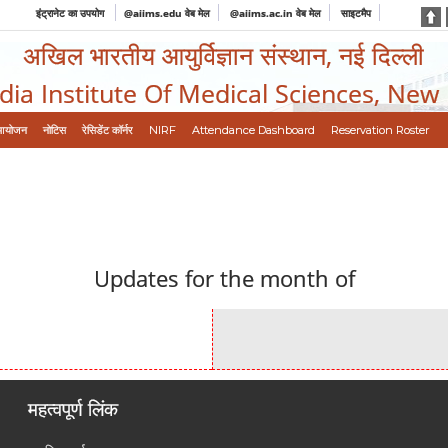
इंट्रानेट का उपयोग
@aiims.edu वेब मेल
@aiims.ac.in वेब मेल
साइटमैप
अखिल भारतीय आयुर्विज्ञान संस्थान, नई दिल्ली
ndia Institute Of Medical Sciences, New
आयोजन
नोटिस
रेसिडेंट कॉर्नर
NIRF
Attendance Dashboard
Reservation Roster
Updates for the month of
महत्वपूर्ण लिंक