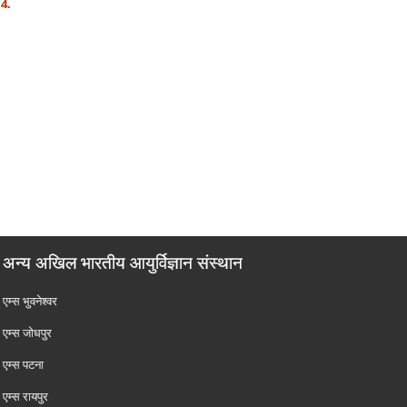
4.
अन्य अखिल भारतीय आयुर्विज्ञान संस्थान
एम्‍स भुवनेश्वर
एम्‍स जोधपुर
एम्‍स पटना
एम्‍स रायपुर