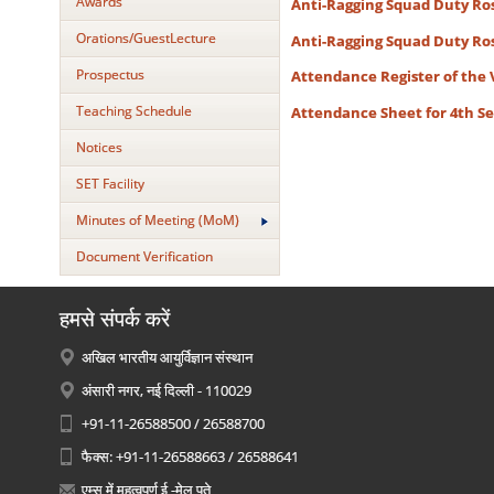
Awards
Anti-Ragging Squad Duty Rost
Orations/GuestLecture
Anti-Ragging Squad Duty Rost
Prospectus
Attendance Register of the
Teaching Schedule
Attendance Sheet for 4th 
Notices
SET Facility
Minutes of Meeting (MoM)
Document Verification
हमसे संपर्क करें
अखिल भारतीय आयुर्विज्ञान संस्थान
अंसारी नगर, नई दिल्ली - 110029
+91-11-26588500 / 26588700
फैक्स: +91-11-26588663 / 26588641
एम्स में महत्वपूर्ण ई -मेल पते