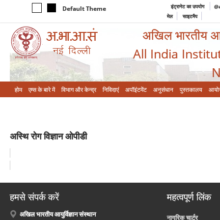
इंट्रानेट का उपयोग
@a
Default Theme
मेल
साइटमैप
अखिल भारतीय आयुर
All India Instit
N
होम
एम्‍स के बारे में
विभाग और केन्‍द्र
निविदाएं
अपॉइंटमेंट
अनुसंधान
पुस्तकालय
आयो
अस्थि रोग विज्ञान ओपीडी
हमसे संपर्क करें
महत्वपूर्ण लिंक
अखिल भारतीय आयुर्विज्ञान संस्थान
नागरिक चार्टर