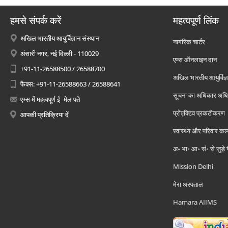
हमसे संपर्क करें
महत्वपूर्ण लिंक
अखिल भारतीय आयुर्विज्ञान संस्थान
नागरिक चार्टर
अंसारी नगर, नई दिल्ली - 110029
एम्स ऑनलाइन दान
+91-11-26588500 / 26588700
अखिल भारतीय आयुर्विज्ञ
फैक्स: +91-11-26588663 / 26588641
सूचना का अधिकार अध
एम्स में महत्वपूर्ण ई -मेल पते
प्रोएक्टिव प्रकटीकरण
आपकी प्रतिक्रिया दें
स्वास्थ्य और परिवार कल
अ॰ भा॰ आ॰ सं॰ से जुड़े
Mission Delhi
मेरा अस्पताल
Hamara AIIMS