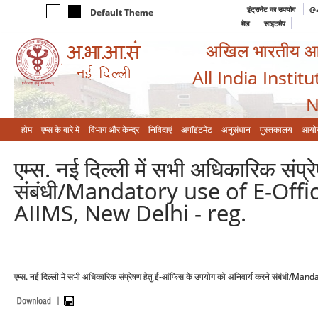
इंट्रानेट का उपयोग
@a
Default Theme
मेल
साइटमैप
अखिल भारतीय आयुर
All India Instit
N
होम
एम्‍स के बारे में
विभाग और केन्‍द्र
निविदाएं
अपॉइंटमेंट
अनुसंधान
पुस्तकालय
आयो
एम्स. नई दिल्ली में सभी अधिकारिक संप्
संबंधी/Mandatory use of E-Offi
AIIMS, New Delhi - reg.
एम्स. नई दिल्ली में सभी अधिकारिक संप्रेषण हेतु ई-आंफिस के उपयोग को अनिवार्य करने संबंध