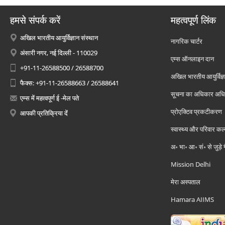
हमसे संपर्क करें
महत्वपूर्ण लिंक
अखिल भारतीय आयुर्विज्ञान संस्थान
नागरिक चार्टर
अंसारी नगर, नई दिल्ली - 110029
एम्स ऑनलाइन दान
+91-11-26588500 / 26588700
अखिल भारतीय आयुर्विज्ञ
फैक्स: +91-11-26588663 / 26588641
सूचना का अधिकार अध
एम्स में महत्वपूर्ण ई -मेल पते
प्रोएक्टिव प्रकटीकरण
आपकी प्रतिक्रिया दें
स्वास्थ्य और परिवार कल
अ॰ भा॰ आ॰ सं॰ से जुड़े
Mission Delhi
मेरा अस्पताल
Hamara AIIMS