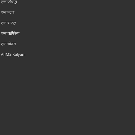
एम्‍स जोधपुर
एम्‍स पटना
एम्‍स रायपुर
एम्‍स ऋषिकेश
एम्‍स भोपाल
AIIMS Kalyani