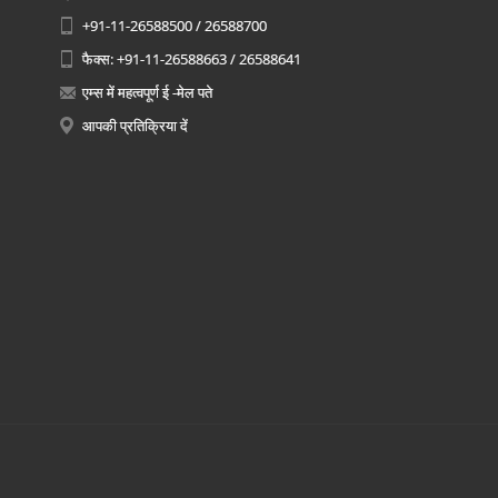
+91-11-26588500 / 26588700
फैक्स: +91-11-26588663 / 26588641
एम्स में महत्वपूर्ण ई -मेल पते
आपकी प्रतिक्रिया दें