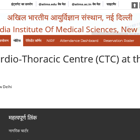
इंट्रानेट का उपयोग
@aiims.edu वेब मेल
@aiims.ac.in वेब मेल
साइटमैप
अखिल भारतीय आयुर्विज्ञान संस्थान, नई दिल्ली
ndia Institute Of Medical Sciences, New
आयोजन
नोटिस
रेसिडेंट कॉर्नर
NIRF
Attendance Dashboard
Reservation Roster
rdio-Thoracic Centre (CTC) at t
w Delhi
महत्वपूर्ण लिंक
नागरिक चार्टर