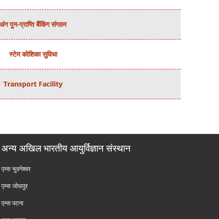
अंग पुन-प्राप्ति बैंकिंग संगठन
स्‍टेम कोशिका सुविधा
Transport Facility
अन्य अखिल भारतीय आयुर्विज्ञान संस्थान
एम्‍स भुवनेश्वर
एम्‍स जोधपुर
एम्‍स पटना