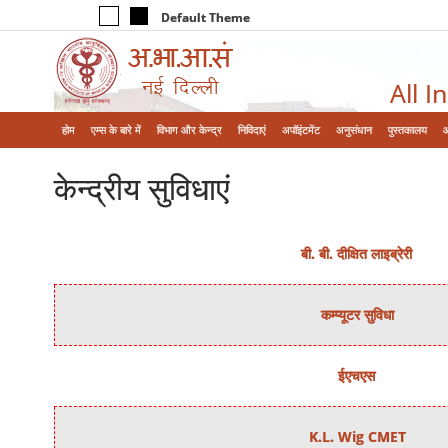
Default Theme
All I
होम
एम्‍स के बारे में
विभाग और केन्‍द्र
निविदाएं
अपॉइंटमेंट
अनुसंधान
पुस्तकालय
केन्‍द्रीय सुविधाएं
बी. बी. दीक्षित लाइब्रेरी
कम्‍प्‍यूटर सुविधा
ईएचएस
K.L. Wig CMET