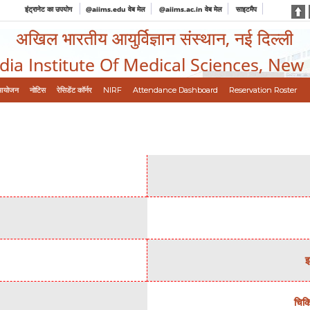
इंट्रानेट का उपयोग
@aiims.edu वेब मेल
@aiims.ac.in वेब मेल
साइटमैप
अखिल भारतीय आयुर्विज्ञान संस्थान, नई दिल्ली
ndia Institute Of Medical Sciences, New
आयोजन
नोटिस
रेसिडेंट कॉर्नर
NIRF
Attendance Dashboard
Reservation Roster
इ
चिकि