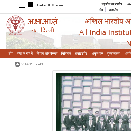
इंट्रानेट का उपयोग
@a
Default Theme
मेल
साइटमैप
अखिल भारतीय आयुर
All India Instit
N
होम
एम्‍स के बारे में
विभाग और केन्‍द्र
निविदाएं
अपॉइंटमेंट
अनुसंधान
पुस्तकालय
आयो
Views: 15693