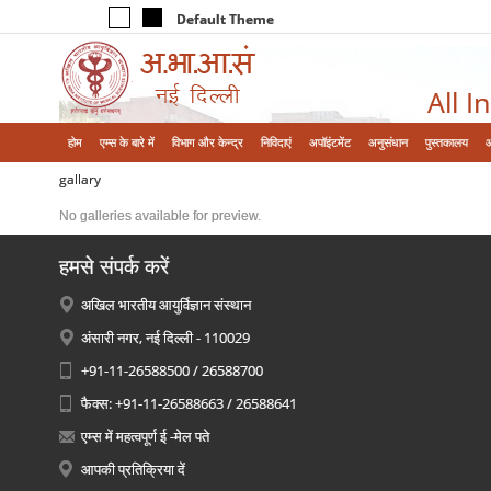
Default Theme
All I
होम
एम्‍स के बारे में
विभाग और केन्‍द्र
निविदाएं
अपॉइंटमेंट
अनुसंधान
पुस्तकालय
gallary
No galleries available for preview.
हमसे संपर्क करें
अखिल भारतीय आयुर्विज्ञान संस्थान
अंसारी नगर, नई दिल्ली - 110029
+91-11-26588500 / 26588700
फैक्स: +91-11-26588663 / 26588641
एम्स में महत्वपूर्ण ई -मेल पते
आपकी प्रतिक्रिया दें