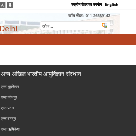
स्क्रीन रीडर का उपयोग
English
कॉल सेंटर:
011-26589142
 Delhi
अन्य अखिल भारतीय आयुर्विज्ञान संस्थान
एम्‍स भुवनेश्वर
एम्‍स जोधपुर
एम्‍स पटना
एम्‍स रायपुर
एम्‍स ऋषिकेश