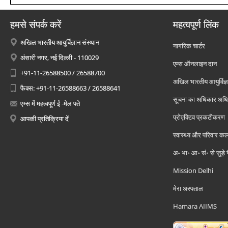
हमसे संपर्क करें
महत्वपूर्ण लिंक
अखिल भारतीय आयुर्विज्ञान संस्थान
नागरिक चार्टर
अंसारी नगर, नई दिल्ली - 110029
एम्स ऑनलाइन दान
+91-11-26588500 / 26588700
अखिल भारतीय आयुर्विज्ञ
फैक्स: +91-11-26588663 / 26588641
सूचना का अधिकार अध
एम्स में महत्वपूर्ण ई -मेल पते
प्रोएक्टिव प्रकटीकरण
आपकी प्रतिक्रिया दें
स्वास्थ्य और परिवार कल
अ॰ भा॰ आ॰ सं॰ से जुड़े
Mission Delhi
मेरा अस्पताल
Hamara AIIMS