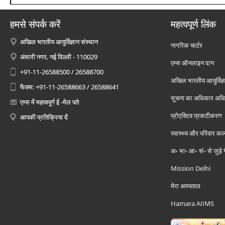
हमसे संपर्क करें
महत्वपूर्ण लिंक
अखिल भारतीय आयुर्विज्ञान संस्थान
नागरिक चार्टर
अंसारी नगर, नई दिल्ली - 110029
एम्स ऑनलाइन दान
+91-11-26588500 / 26588700
अखिल भारतीय आयुर्विज्ञ
फैक्स: +91-11-26588663 / 26588641
सूचना का अधिकार अध
एम्स में महत्वपूर्ण ई -मेल पते
प्रोएक्टिव प्रकटीकरण
आपकी प्रतिक्रिया दें
स्वास्थ्य और परिवार कल
अ॰ भा॰ आ॰ सं॰ से जुड़े
Mission Delhi
मेरा अस्पताल
Hamara AIIMS