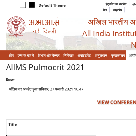
इंट्रानेट का उपयोग
@a
Default Theme
मेल
साइटमैप
अखिल भारतीय आयुर
All India Instit
N
होम
एम्‍स के बारे में
विभाग और केन्‍द्र
निविदाएं
अपॉइंटमेंट
अनुसंधान
पुस्तकालय
आयो
AIIMS Pulmocrit 2021
विवरण
अंतिम बार अपडेट हुआ शनिवार, 27 फरवरी 2021 10:47
VIEW CONFEREN
Title