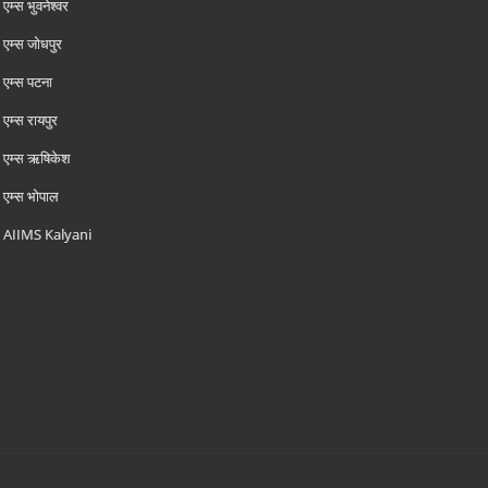
एम्‍स भुवनेश्वर
एम्‍स जोधपुर
एम्‍स पटना
एम्‍स रायपुर
एम्‍स ऋषिकेश
एम्‍स भोपाल
AIIMS Kalyani