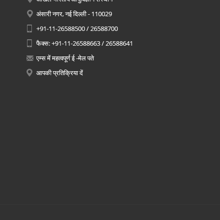
अंसारी नगर, नई दिल्ली - 110029
+91-11-26588500 / 26588700
फैक्स: +91-11-26588663 / 26588641
एम्स में महत्वपूर्ण ई -मेल पते
आपकी प्रतिक्रिया दें