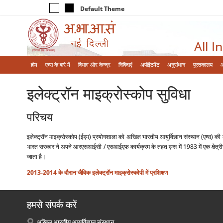
Default Theme
All I
होम
एम्‍स के बारे में
विभाग और केन्‍द्र
निविदाएं
अपॉइंटमेंट
अनुसंधान
पुस्तकालय
इलेक्‍ट्रॉन माइक्रोस्‍कोप सुविधा
परिचय
इलेक्ट्रॉन माइक्रोस्कोप (ईएम) प्रयोगशाला को अखिल भारतीय आयुर्विज्ञान संस्थान (एम्स) की श
भारत सरकार ने अपने आरएसआईसी / एसआईएफ कार्यक्रम के तहत एम्स में 1983 में एक क्षेत्रीय 
जाता है।
2013-2014 के दौरान जैविक इलेक्‍ट्रॉन माइक्रोस्‍कोपी में प्रशिक्षण
हमसे संपर्क करें
अखिल भारतीय आयुर्विज्ञान संस्थान