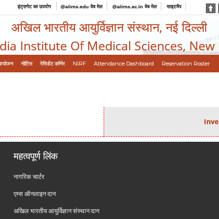
इंट्रानेट का उपयोग
@aiims.edu वेब मेल
@aiims.ac.in वेब मेल
साइटमैप
अखिल भारतीय आयुर्विज्ञान संस्थान, नई दिल्ली
ndia Institute Of Medical Sciences, New
आयोजन
नोटिस
रेसिडेंट कॉर्नर
NIRF
Attendance Dashboard
Reservation Roster
Inve
महत्वपूर्ण लिंक
नागरिक चार्टर
एम्स ऑनलाइन दान
अखिल भारतीय आयुर्विज्ञान संस्थान दान