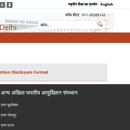
स्क्रीन रीडर का उपयोग
English
कॉल सेंटर:
011-26589142
 Delhi
ntion Disclosure Format
अन्य अखिल भारतीय आयुर्विज्ञान संस्थान
एम्‍स भुवनेश्वर
एम्‍स जोधपुर
एम्‍स पटना