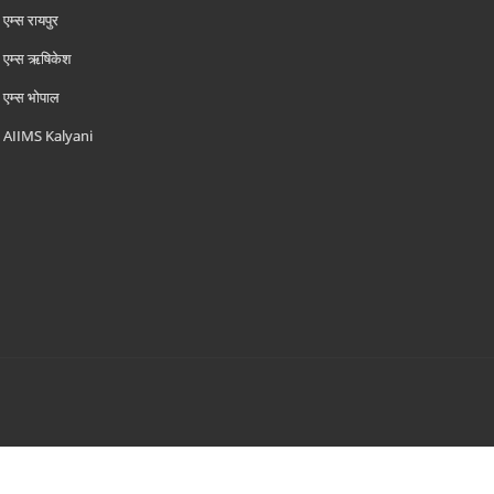
एम्‍स रायपुर
एम्‍स ऋषिकेश
एम्‍स भोपाल
AIIMS Kalyani