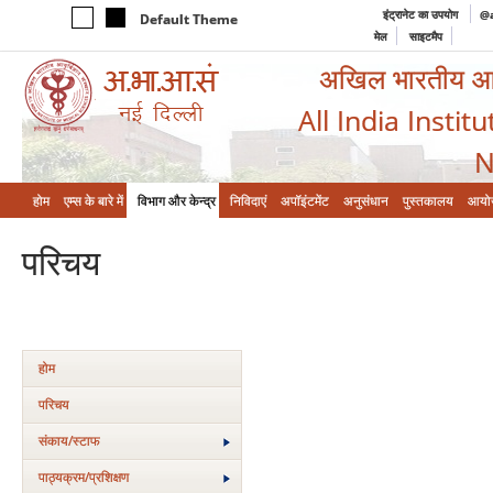
इंट्रानेट का उपयोग
@a
Default Theme
मेल
साइटमैप
अखिल भारतीय आयुर
All India Instit
N
होम
एम्‍स के बारे में
विभाग और केन्‍द्र
निविदाएं
अपॉइंटमेंट
अनुसंधान
पुस्तकालय
आयो
परिचय
होम
परिचय
संकाय/स्‍टाफ
पाठ्यक्रम/प्रशिक्षण