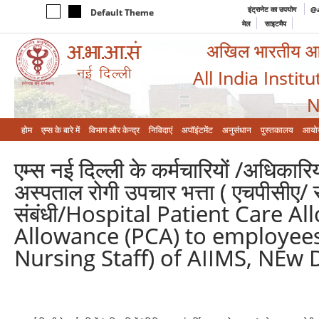
इंट्रानेट का उपयोग
@a
Default Theme
मेल
साइटमैप
अखिल भारतीय आयुर
All India Instit
N
होम
एम्‍स के बारे में
विभाग और केन्‍द्र
निविदाएं
अपॉइंटमेंट
अनुसंधान
पुस्तकालय
आयो
एम्स नई दिल्ली के कर्मचारियों /अधिकारि
अस्पताल रोगी उपचार भत्ता ( एचपीसीए/ र
संबंधी/Hospital Patient Care A
Allowance (PCA) to employees
Nursing Staff) of AIIMS, NEw D