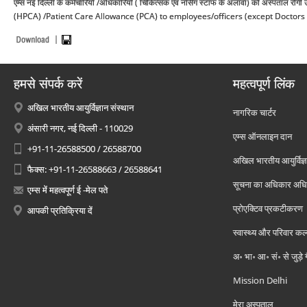
एम्स नई दिल्ली के कर्मचारियों /अधिकारियों ( चिकित्सक एवं नर्सिग स्टाफ के अलावा) को अस्पताल र
(HPCA) /Patient Care Allowance (PCA) to employees/officers (except Doctors &
हमसे संपर्क करें
महत्वपूर्ण लिंक
अखिल भारतीय आयुर्विज्ञान संस्थान
नागरिक चार्टर
अंसारी नगर, नई दिल्ली - 110029
एम्स ऑनलाइन दान
+91-11-26588500 / 26588700
अखिल भारतीय आयुर्विज्ञ
फैक्स: +91-11-26588663 / 26588641
सूचना का अधिकार अध
एम्स में महत्वपूर्ण ई -मेल पते
प्रोएक्टिव प्रकटीकरण
आपकी प्रतिक्रिया दें
स्वास्थ्य और परिवार कल
अ॰ भा॰ आ॰ सं॰ से जुड़े
Mission Delhi
मेरा अस्पताल