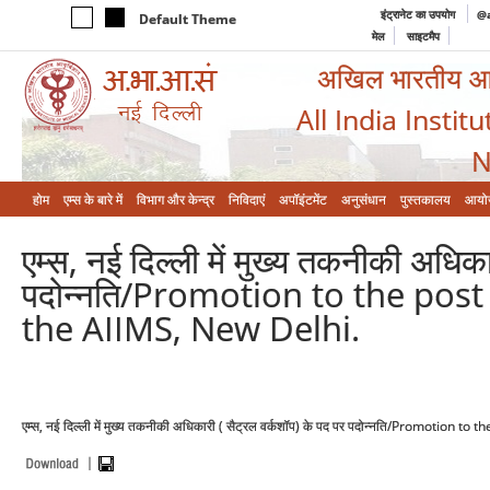
इंट्रानेट का उपयोग
@a
Default Theme
मेल
साइटमैप
अखिल भारतीय आयुर
All India Instit
N
होम
एम्‍स के बारे में
विभाग और केन्‍द्र
निविदाएं
अपॉइंटमेंट
अनुसंधान
पुस्तकालय
आयो
एम्स, नई दिल्ली में मुख्य तकनीकी अधिका
पदोन्नति/Promotion to the post
the AIIMS, New Delhi.
एम्स, नई दिल्ली में मुख्य तकनीकी अधिकारी ( सैट्रल वर्कशॉप) के पद पर पदोन्नति/Promotion