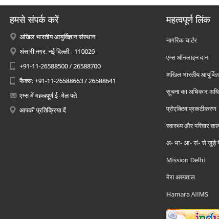
हमसे संपर्क करें
महत्वपूर्ण लिंक
अखिल भारतीय आयुर्विज्ञान संस्थान
नागरिक चार्टर
अंसारी नगर, नई दिल्ली - 110029
एम्स ऑनलाइन दान
+91-11-26588500 / 26588700
अखिल भारतीय आयुर्विज्ञ
फैक्स: +91-11-26588663 / 26588641
सूचना का अधिकार अध
एम्स में महत्वपूर्ण ई -मेल पते
प्रोएक्टिव प्रकटीकरण
आपकी प्रतिक्रिया दें
स्वास्थ्य और परिवार कल
अ॰ भा॰ आ॰ सं॰ से जुड़े
Mission Delhi
मेरा अस्पताल
Hamara AIIMS