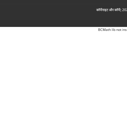
कॉपीराइट और कॉपी; 2026
BCMath lib not ins