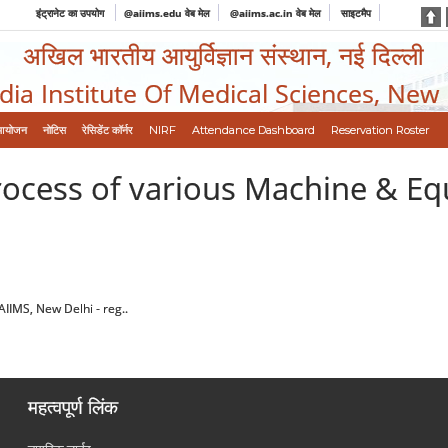
इंट्रानेट का उपयोग
@aiims.edu वेब मेल
@aiims.ac.in वेब मेल
साइटमैप
अखिल भारतीय आयुर्विज्ञान संस्थान, नई दिल्ली
ndia Institute Of Medical Sciences, New
आयोजन
नोटिस
रेसिडेंट कॉर्नर
NIRF
Attendance Dashboard
Reservation Roster
ocess of various Machine & Eq
IIMS, New Delhi - reg..
महत्वपूर्ण लिंक