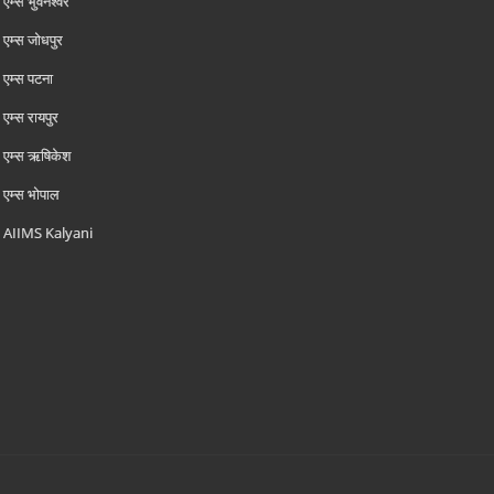
एम्‍स भुवनेश्वर
एम्‍स जोधपुर
एम्‍स पटना
एम्‍स रायपुर
एम्‍स ऋषिकेश
एम्‍स भोपाल
AIIMS Kalyani