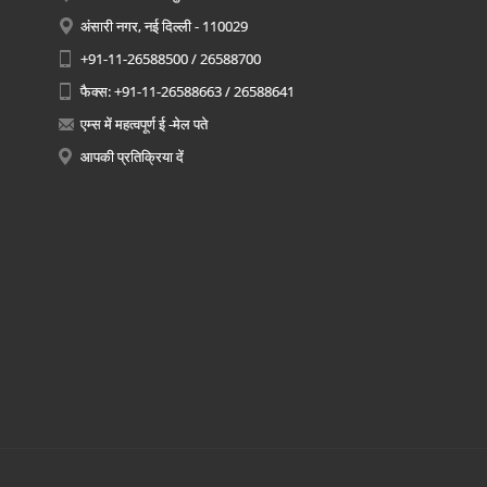
अंसारी नगर, नई दिल्ली - 110029
+91-11-26588500 / 26588700
फैक्स: +91-11-26588663 / 26588641
एम्स में महत्वपूर्ण ई -मेल पते
आपकी प्रतिक्रिया दें