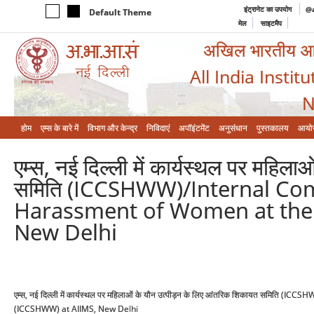
इंट्रानेट का उपयोग
@a
Default Theme
मेल
साइटमैप
अखिल भारतीय आयुर
All India Instit
N
होम
एम्‍स के बारे में
विभाग और केन्‍द्र
निविदाएं
अपॉइंटमेंट
अनुसंधान
पुस्तकालय
आयो
एम्स, नई दिल्ली में कार्यस्थल पर महिल
समिति (ICCSHWW)/Internal Co
Harassment of Women at the
New Delhi
एम्स, नई दिल्ली में कार्यस्थल पर महिलाओं के यौन उत्पीड़न के लिए आंतरिक शिकायत सम
(ICCSHWW) at AIIMS, New Delhi