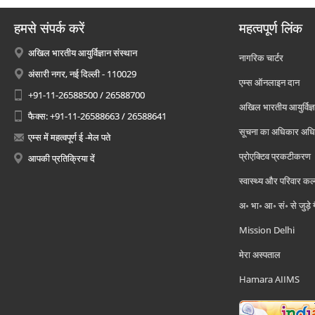
हमसे संपर्क करें
महत्वपूर्ण लिंक
अखिल भारतीय आयुर्विज्ञान संस्थान
नागरिक चार्टर
अंसारी नगर, नई दिल्ली - 110029
एम्स ऑनलाइन दान
+91-11-26588500 / 26588700
अखिल भारतीय आयुर्विज्ञ
फैक्स: +91-11-26588663 / 26588641
सूचना का अधिकार अध
एम्स में महत्वपूर्ण ई -मेल पते
प्रोएक्टिव प्रकटीकरण
आपकी प्रतिक्रिया दें
स्वास्थ्य और परिवार कल
अ॰ भा॰ आ॰ सं॰ से जुड़े
Mission Delhi
मेरा अस्पताल
Hamara AIIMS