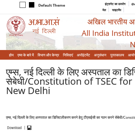
इंट्रानेट का उपयोग
@a
Default Theme
मेल
साइटमैप
अखिल भारतीय आयुर
All India Instit
N
होम
एम्‍स के बारे में
विभाग और केन्‍द्र
निविदाएं
अपॉइंटमेंट
अनुसंधान
पुस्तकालय
आयो
एम्स, नई दिल्ली के लिए अस्पताल का 
सेबेधी/Constitution of TSEC for
New Delhi
एम्स, नई दिल्ली के लिए अस्पताल का डिजिटलीकरण करने हेतु टीएसईसी का गठन करने सेबेधी/Co