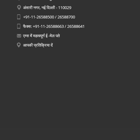
अंसारी नगर, नई दिल्ली - 110029
+91-11-26588500 / 26588700
फैक्स: +91-11-26588663 / 26588641
एम्स में महत्वपूर्ण ई -मेल पते
आपकी प्रतिक्रिया दें