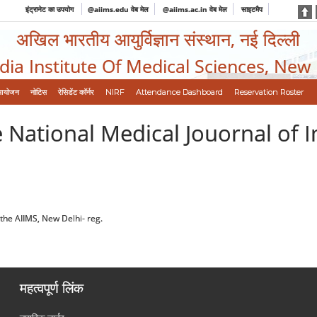
इंट्रानेट का उपयोग
@aiims.edu वेब मेल
@aiims.ac.in वेब मेल
साइटमैप
अखिल भारतीय आयुर्विज्ञान संस्थान, नई दिल्ली
ndia Institute Of Medical Sciences, New
आयोजन
नोटिस
रेसिडेंट कॉर्नर
NIRF
Attendance Dashboard
Reservation Roster
 National Medical Jouornal of In
 the AIIMS, New Delhi- reg.
महत्वपूर्ण लिंक