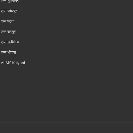
एम्‍स भुवनेश्वर
एम्‍स जोधपुर
एम्‍स पटना
एम्‍स रायपुर
एम्‍स ऋषिकेश
एम्‍स भोपाल
AIIMS Kalyani