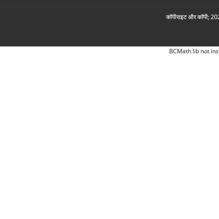
कॉपीराइट और कॉपी; 2026
BCMath lib not ins