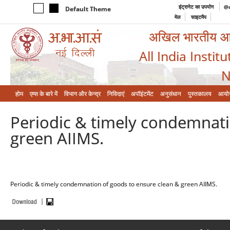
इंट्रानेट का उपयोग
@a
Default Theme
मेल
साइटमैप
अखिल भारतीय आयुर
All India Instit
N
होम
एम्‍स के बारे में
विभाग और केन्‍द्र
निविदाएं
अपॉइंटमेंट
अनुसंधान
पुस्तकालय
आयो
Periodic & timely condemnati
green AIIMS.
Periodic & timely condemnation of goods to ensure clean & green AIIMS.