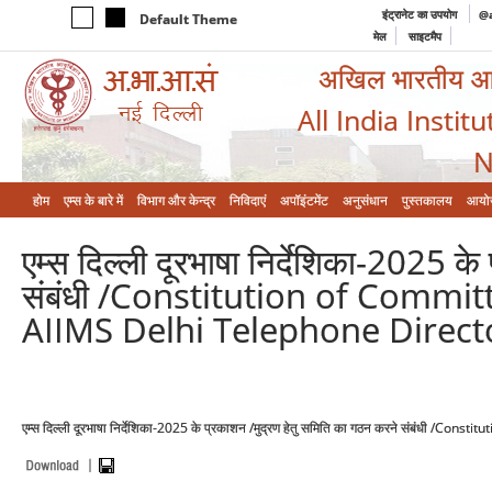
इंट्रानेट का उपयोग
@a
Default Theme
मेल
साइटमैप
अखिल भारतीय आयुर
All India Instit
N
होम
एम्‍स के बारे में
विभाग और केन्‍द्र
निविदाएं
अपॉइंटमेंट
अनुसंधान
पुस्तकालय
आयो
एम्स दिल्ली दूरभाषा निर्देशिका-2025 क
संबंधी /Constitution of Commit
AIIMS Delhi Telephone Direct
एम्स दिल्ली दूरभाषा निर्देशिका-2025 के प्रकाशन /मुद्रण हेतु समिति का गठन करने संबंधी 