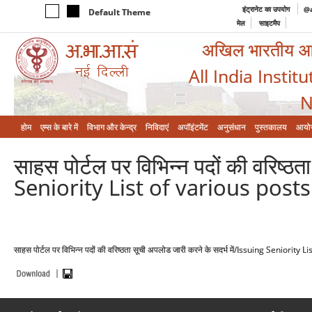
इंट्रानेट का उपयोग
@a
Default Theme
मेल
साइटमैप
अखिल भारतीय आयुर
All India Instit
N
होम
एम्‍स के बारे में
विभाग और केन्‍द्र
निविदाएं
अपॉइंटमेंट
अनुसंधान
पुस्तकालय
आयो
साहस पोर्टल पर विभिन्न पदों की वरिष्ठ
Seniority List of various post
साहस पोर्टल पर विभिन्न पदों की वरिष्ठता सूची अपलोड जारी करने के सदर्भ में/Issuing Seniori