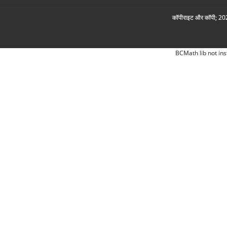
कॉपीराइट और कॉपी; 2026
BCMath lib not ins