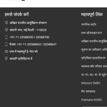
हमसे संपर्क करें
महत्वपूर्ण लिंक
अखिल भारतीय आयुर्विज्ञान संस्थान
नागरिक चार्टर
अंसारी नगर, नई दिल्ली - 110029
एम्स ऑनलाइन दान
+91-11-26588500 / 26588700
अखिल भारतीय आयुर्विज्ञ
फैक्स: +91-11-26588663 / 26588641
सूचना का अधिकार अध
एम्स में महत्वपूर्ण ई -मेल पते
प्रोएक्टिव प्रकटीकरण
आपकी प्रतिक्रिया दें
स्वास्थ्य और परिवार कल
अ॰ भा॰ आ॰ सं॰ से जुड़े
Mission Delhi
मेरा अस्पताल
Hamara AIIMS