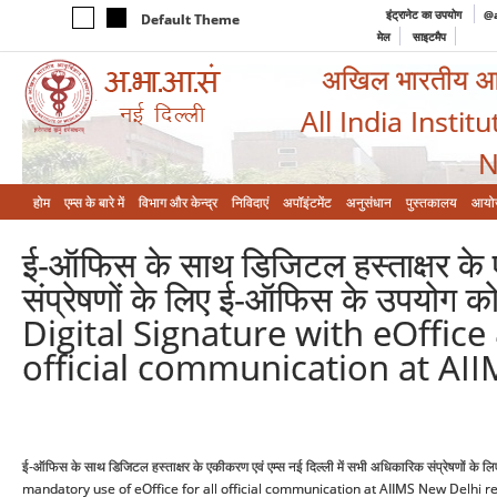
इंट्रानेट का उपयोग
@a
Default Theme
मेल
साइटमैप
अखिल भारतीय आयुर
All India Instit
N
होम
एम्‍स के बारे में
विभाग और केन्‍द्र
निविदाएं
अपॉइंटमेंट
अनुसंधान
पुस्तकालय
आयो
ई-ऑफिस के साथ डिजिटल हस्‍ताक्षर के ए
संप्रेषणों के लिए ई-ऑफिस के उपयोग क
Digital Signature with eOffice
official communication at AII
ई-ऑफिस के साथ डिजिटल हस्‍ताक्षर के एकीकरण एवं एम्‍स नई दिल्‍ली में सभी अधिकारिक संप्रेषणो
mandatory use of eOffice for all official communication at AIIMS New Delhi re