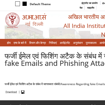
इंट्रानेट का उपयोग
@a
Default Theme
मेल
साइटमैप
अखिल भारतीय आयुर
All India Instit
N
होम
एम्‍स के बारे में
विभाग और केन्‍द्र
निविदाएं
अपॉइंटमेंट
अनुसंधान
पुस्तकालय
आयो
फर्जी ईमेल एवं फिशिंग अटैक के संबं
fake Emails and Phishing Atta
फर्जी ईमेल एवं फिशिंग अटैक के संबंध में जागरुकता संबंधी/Awareness Regarding fake Ema