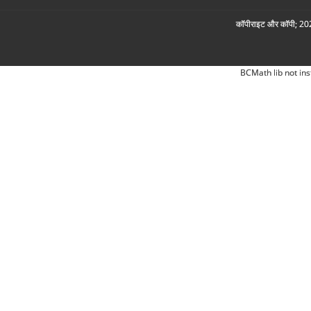
कॉपीराइट और कॉपी; 2026
BCMath lib not ins