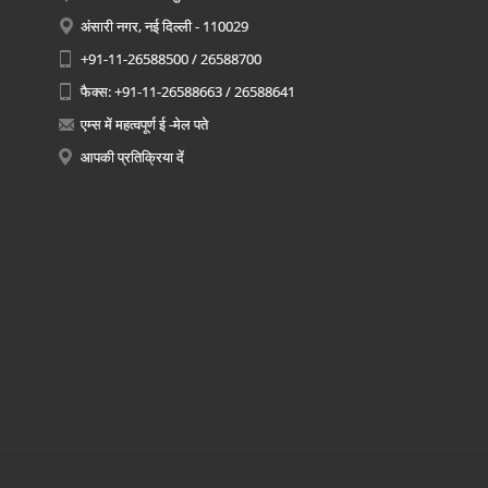
अंसारी नगर, नई दिल्ली - 110029
+91-11-26588500 / 26588700
फैक्स: +91-11-26588663 / 26588641
एम्स में महत्वपूर्ण ई -मेल पते
आपकी प्रतिक्रिया दें