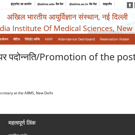
इंट्रानेट का उपयोग
@aiims.edu वेब मेल
@aiims.ac.in वेब मेल
साइटमैप
अखिल भारतीय आयुर्विज्ञान संस्थान, नई दिल्ली
ndia Institute Of Medical Sciences, New
आयोजन
नोटिस
रेसिडेंट कॉर्नर
NIRF
Attendance Dashboard
Reservation Roster
े पद पर पदोन्नति/Promotion of the p
e Secretary at the AIIMS, New Delhi
महत्वपूर्ण लिंक