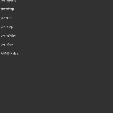
एम्‍स भुवनेश्वर
एम्‍स जोधपुर
एम्‍स पटना
एम्‍स रायपुर
एम्‍स ऋषिकेश
एम्‍स भोपाल
AIIMS Kalyani