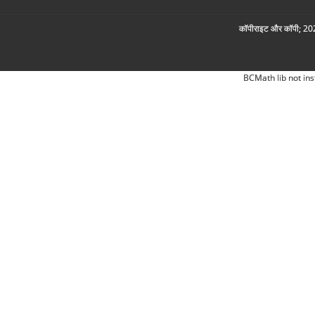
कॉपीराइट और कॉपी; 2026
BCMath lib not ins