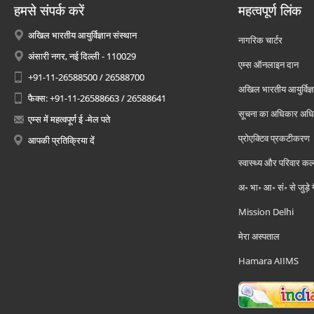
हमसे संपर्क करें
महत्वपूर्ण लिंक
अखिल भारतीय आयुर्विज्ञान संस्थान
नागरिक चार्टर
अंसारी नगर, नई दिल्ली - 110029
एम्स ऑनलाइन दान
+91-11-26588500 / 26588700
अखिल भारतीय आयुर्विज्ञ
फैक्स: +91-11-26588663 / 26588641
सूचना का अधिकार अध
एम्स में महत्वपूर्ण ई -मेल पते
प्रोएक्टिव प्रकटीकरण
आपकी प्रतिक्रिया दें
स्वास्थ्य और परिवार कल
अ॰ भा॰ आ॰ सं॰ से जुड़े
Mission Delhi
मेरा अस्पताल
Hamara AIIMS