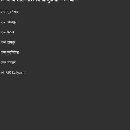
एम्‍स भुवनेश्वर
एम्‍स जोधपुर
एम्‍स पटना
एम्‍स रायपुर
एम्‍स ऋषिकेश
एम्‍स भोपाल
AIIMS Kalyani