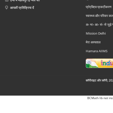
एम्स में महत्वपूर्ण ई -मेल पते
प्रोएक्टिव प्रकटीकरण
आपकी प्रतिक्रिया दें
स्वास्थ्य और परिवार कल
अ॰ भा॰ आ॰ सं॰ से जुड़े
Mission Delhi
मेरा अस्पताल
Hamara AIIMS
कॉपीराइट और कॉपी; 2026
BCMath lib not ins