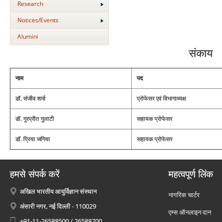
Research
Notices/Events
Alumini
संकाय
नाम
पद
डॉ. संजीव शर्मा
प्रोफेसर एवं विभागाध्यक्ष
डॉ. गुरप्रीत गुलाटी
सहायक प्रोफेसर
डॉ. प्रिया जगिया
सहायक प्रोफेसर
हमसे संपर्क करें
महत्वपूर्ण लिंक
अखिल भारतीय आयुर्विज्ञान संस्थान
नागरिक चार्टर
अंसारी नगर, नई दिल्ली - 110029
एम्स ऑनलाइन दान
+91-11-26588500 / 26588700