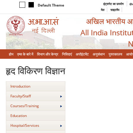
इंट्रानेट का उपयोग
@a
Default Theme
मेल
साइटमैप
अखिल भारतीय आयुर
All India Instit
N
होम
एम्‍स के बारे में
विभाग और केन्‍द्र
निविदाएं
अपॉइंटमेंट
अनुसंधान
पुस्तकालय
आयो
हृद विकिरण विज्ञान
Introduction
Faculty/Staff
Courses/Training
Education
Hospital/Services