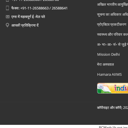
अखिल भारतीय आयुर्विज्ञ
फैक्स: +91-11-26588663 / 26588641
सूचना का अधिकार अध
एम्स में महत्वपूर्ण ई -मेल पते
प्रोएक्टिव प्रकटीकरण
आपकी प्रतिक्रिया दें
स्वास्थ्य और परिवार कल
अ॰ भा॰ आ॰ सं॰ से जुड़े
Mission Delhi
मेरा अस्पताल
Hamara AIIMS
कॉपीराइट और कॉपी; 2026
BCMath lib not ins