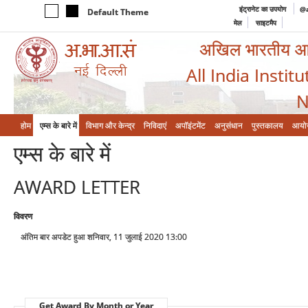
इंट्रानेट का उपयोग
@a
Default Theme
मेल
साइटमैप
अखिल भारतीय आयुर
All India Instit
N
होम
एम्‍स के बारे में
विभाग और केन्‍द्र
निविदाएं
अपॉइंटमेंट
अनुसंधान
पुस्तकालय
आयो
एम्‍स के बारे में
AWARD LETTER
विवरण
अंतिम बार अपडेट हुआ शनिवार, 11 जुलाई 2020 13:00
Get Award By Month or Year