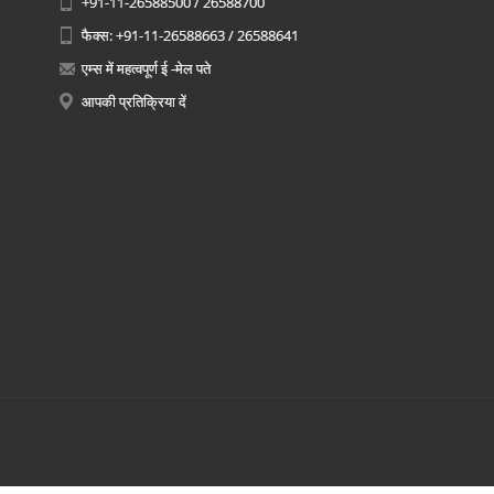
+91-11-26588500 / 26588700
फैक्स: +91-11-26588663 / 26588641
एम्स में महत्वपूर्ण ई -मेल पते
आपकी प्रतिक्रिया दें