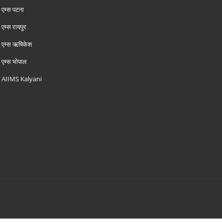
एम्‍स पटना
एम्‍स रायपुर
एम्‍स ऋषिकेश
एम्‍स भोपाल
AIIMS Kalyani