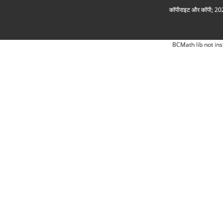
कॉपीराइट और कॉपी; 2026
BCMath lib not ins