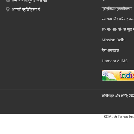
एम्स में महत्वपूर्ण ई -मेल पते
प्रोएक्टिव प्रकटीकरण
आपकी प्रतिक्रिया दें
स्वास्थ्य और परिवार कल
अ॰ भा॰ आ॰ सं॰ से जुड़े
Mission Delhi
मेरा अस्पताल
Hamara AIIMS
कॉपीराइट और कॉपी; 2026
BCMath lib not ins