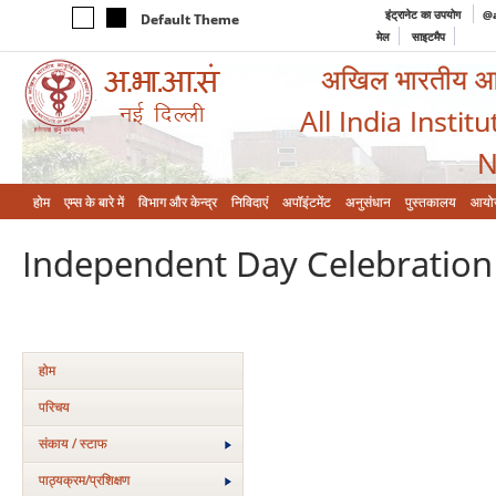
इंट्रानेट का उपयोग
@a
Default Theme
मेल
साइटमैप
अखिल भारतीय आयुर
All India Instit
N
होम
एम्‍स के बारे में
विभाग और केन्‍द्र
निविदाएं
अपॉइंटमेंट
अनुसंधान
पुस्तकालय
आयो
Independent Day Celebration
होम
परिचय
संकाय / स्टाफ
पाठ्यक्रम/प्रशिक्षण