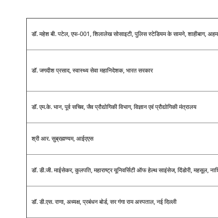
डॉ. महेश बी. पटेल, एफ-001, शिलालेख सोसाइटी, पुलिस स्टेडियम के सामने, शाहीबाग, अहम
डॉ. जगदीश प्रसाद, स्वास्थ्य सेवा महानिदेशक, भारत सरकार
डॉ. एम.के. भान, पूर्व सचिव, जैव प्रौद्योगिकी विभाग, विज्ञान एवं प्रौद्योगिकी मंत्रालय
श्री आर. सुब्रह्मण्यम, आईएएस
डॉ. डी.जी. माईसेकर, कुलपति, महाराष्ट्र यूनिवर्सिटी ऑफ हेल्थ साइंसेज, दिंडोरी, महसूल, न
डॉ. डी.एस. राणा, अध्यक्ष, प्रबंधन बोर्ड, सर गंगा राम अस्पताल, नई दिल्ली