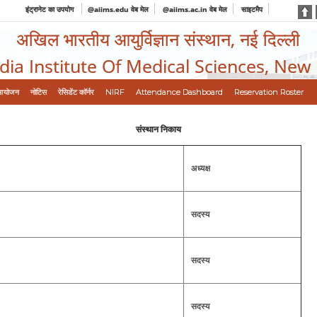
इंट्रानेट का उपयोग
@aiims.edu वेब मेल
@aiims.ac.in वेब मेल
साइटमैप
अखिल भारतीय आयुर्विज्ञान संस्थान, नई दिल्ली
ndia Institute Of Medical Sciences, New
आयोजन
नोटिस
रेसिडेंट कॉर्नर
NIRF
Attendance Dashboard
Reservation Roster
संस्थान निकाय
अध्यक्ष
सदस्य
सदस्य
सदस्य