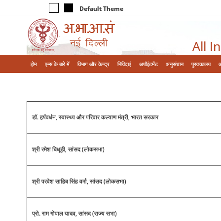
Default Theme
All I
होम
एम्‍स के बारे में
विभाग और केन्‍द्र
निविदाएं
अपॉइंटमेंट
अनुसंधान
पुस्तकालय
डॉ. हर्षवर्धन, स्वास्थ्य और परिवार कल्याण मंत्री, भारत सरकार
श्री रमेश बिधूड़ी, सांसद (लोकसभा)
श्री परवेश साहिब सिंह वर्मा, सांसद (लोकसभा)
प्रो. राम गोपाल यादव, सांसद (राज्य सभा)