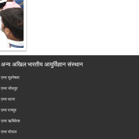
अन्य अखिल भारतीय आयुर्विज्ञान संस्थान
एम्‍स भुवनेश्वर
एम्‍स जोधपुर
एम्‍स पटना
एम्‍स रायपुर
एम्‍स ऋषिकेश
एम्‍स भोपाल