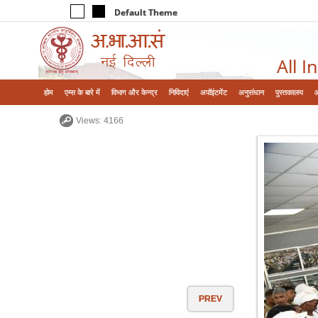
Default Theme
All I
होम
एम्‍स के बारे में
विभाग और केन्‍द्र
निविदाएं
अपॉइंटमेंट
अनुसंधान
पुस्तकालय
Views: 4166
PREV