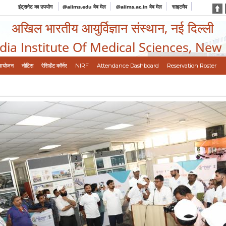
इंट्रानेट का उपयोग
@aiims.edu वेब मेल
@aiims.ac.in वेब मेल
साइटमैप
अखिल भारतीय आयुर्विज्ञान संस्थान, नई दिल्ली
ndia Institute Of Medical Sciences, New
आयोजन
नोटिस
रेसिडेंट कॉर्नर
NIRF
Attendance Dashboard
Reservation Roster