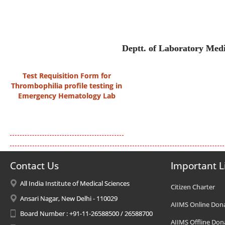
Deptt. of Laboratory Medi
Test Requisition Form for
Thrombophilia profile testing in
Emergency Hematology Lab
Contact Us
Important L
All India Institute of Medical Sciences
Citizen Charter
Ansari Nagar, New Delhi - 110029
AIIMS Online Don
Board Number : +91-11-26588500 / 26588700
AIIMS Offline Don