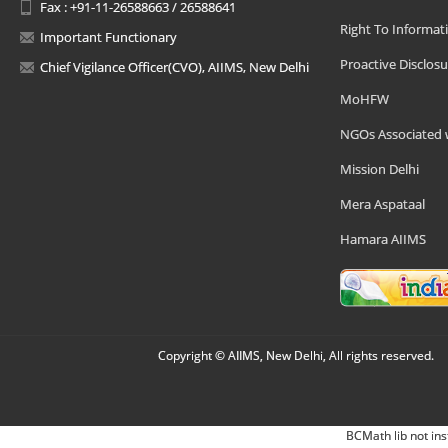
Fax : +91-11-26588663 / 26588641
Right To Informat
Important Functionary
Proactive Disclosu
Chief Vigilance Officer(CVO), AIIMS, New Delhi
MoHFW
NGOs Associated 
Mission Delhi
Mera Aspataal
Hamara AIIMS
Copyright © AIIMS, New Delhi, All rights reserved.
BCMath lib not ins