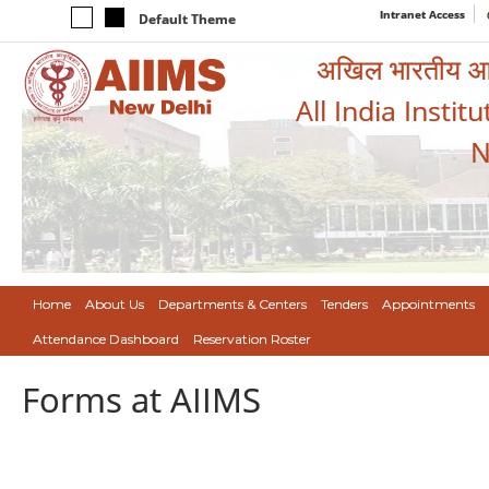
Intranet Access
Default Theme
अखिल भारतीय आयुर
All India Instit
N
Home
About Us
Departments & Centers
Tenders
Appointments
Attendance Dashboard
Reservation Roster
Forms at AIIMS