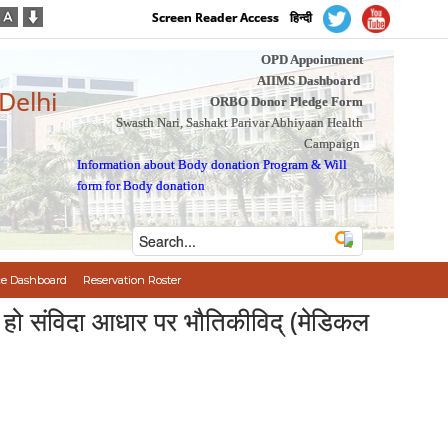
Screen Reader Access
हिन्दी
OPD Appointment
AIIMS Dashboard
 Delhi
ORBO Donor Pledge Form
Swasth Nari, Sashakt Parivar Abhiyaan Health
Campaign
Information about Body donation Program
&
Will
form for Body donation
e Dashboard
Reservation Roster
े हो संविदा आधार पर भौतिकीविद् (मेडिकल