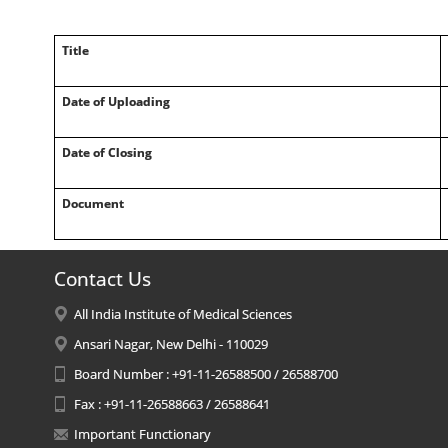
Title
Date of Uploading
Date of Closing
Document
Contact Us
All India Institute of Medical Sciences
Ansari Nagar, New Delhi - 110029
Board Number : +91-11-26588500 / 26588700
Fax : +91-11-26588663 / 26588641
Important Functionary