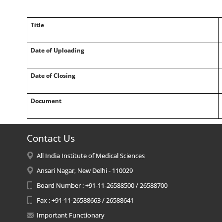
Title
Date of Uploading
Date of Closing
Document
Contact Us
All India Institute of Medical Sciences
Ansari Nagar, New Delhi - 110029
Board Number : +91-11-26588500 / 26588700
Fax : +91-11-26588663 / 26588641
Important Functionary