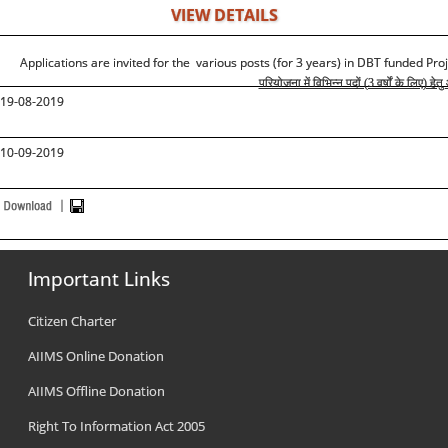
VIEW DETAILS
Applications are invited for the various posts (for 3 years) in DBT funded Proj
परियोजना में विभिन्न पदों (3 वर्षों के लिए) हे
19-08-2019
10-09-2019
Important Links
Citizen Charter
AIIMS Online Donation
AIIMS Offline Donation
Right To Information Act 2005