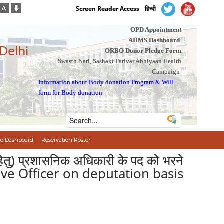
Screen Reader Access
हिन्दी
OPD Appointment
AIIMS Dashboard
 Delhi
ORBO Donor Pledge Form
Swasth Nari, Sashakt Parivar Abhiyaan Health
Campaign
Information about Body donation Program
&
Will
form for Body donation
e Dashboard
Reservation Roster
 हेतु) प्रशासनिक अधिकारी के पद को भरने
ative Officer on deputation basis