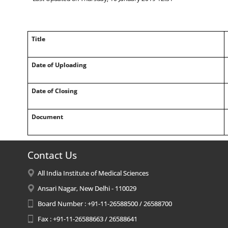
Title
Date of Uploading
Date of Closing
Document
Contact Us
All India Institute of Medical Sciences
Ansari Nagar, New Delhi - 110029
Board Number : +91-11-26588500 / 26588700
Fax : +91-11-26588663 / 26588641