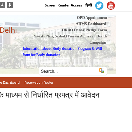
Screen Reader Access
हिन्दी
OPD Appointment
AIIMS Dashboard
 Delhi
ORBO Donor Pledge Form
Swasth Nari, Sashakt Parivar Abhiyaan Health
Campaign
Information about Body donation Program
&
Will
form for Body donation
e Dashboard
Reservation Roster
माध्यम से निर्धारित प्रपत्र में आवेदन