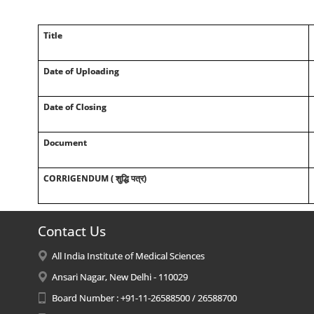
Title
Date of Uploading
Date of Closing
Document
CORRIGENDUM ( शुद्धि पत्र)
Contact Us
All India Institute of Medical Sciences
Ansari Nagar, New Delhi - 110029
Board Number : +91-11-26588500 / 26588700