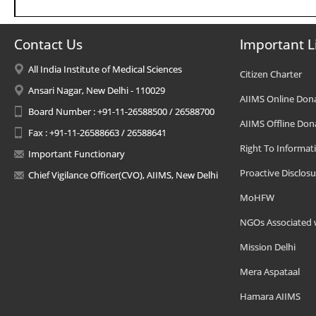
Contact Us
Important L
All India Institute of Medical Sciences
Citizen Charter
Ansari Nagar, New Delhi - 110029
AIIMS Online Don
Board Number : +91-11-26588500 / 26588700
AIIMS Offline Don
Fax : +91-11-26588663 / 26588641
Right To Informat
Important Functionary
Proactive Disclosu
Chief Vigilance Officer(CVO), AIIMS, New Delhi
MoHFW
NGOs Associated 
Mission Delhi
Mera Aspataal
Hamara AIIMS