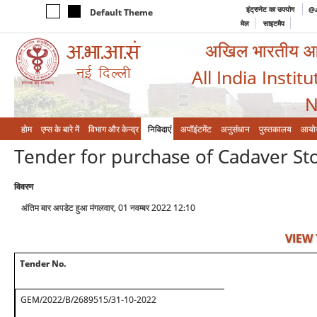
इंट्रानेट का उपयोग
@a
Default Theme
मेल
साइटमैप
अखिल भारतीय आयुर
All India Instit
N
होम
एम्‍स के बारे में
विभाग और केन्‍द्र
निविदाएं
अपॉइंटमेंट
अनुसंधान
पुस्तकालय
आयो
Tender for purchase of Cadaver St
विवरण
अंतिम बार अपडेट हुआ मंगलवार, 01 नवम्बर 2022 12:10
VIEW
Tender No.
GEM/2022/B/2689515/31-10-2022