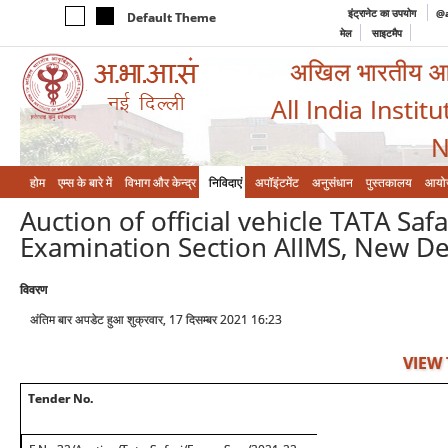
इंट्रानेट का उपयोग
@a
Default Theme
मेल
साइटमैप
अखिल भारतीय आयुर
All India Instit
N
होम
एम्‍स के बारे में
विभाग और केन्‍द्र
निविदाएं
अपॉइंटमेंट
अनुसंधान
पुस्तकालय
आयो
Auction of official vehicle TATA Sa
Examination Section AIIMS, New De
विवरण
अंतिम बार अपडेट हुआ शुक्रवार, 17 दिसम्बर 2021 16:23
VIEW
Tender No.