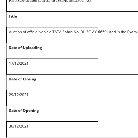
F.No.32/Auction/Tata-Safari/Exam. Sec./2021-22
Title
Auction of official vehicle TATA Safari No. DL-3C-AY-6659 used in the Exam
Date of Uploading
17/12/2021
Date of Closing
29/12/2021
Date of Opening
30/12/2021