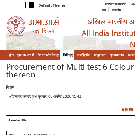
इंट्रानेट का उपयोग
@a
Default Theme
मेल
साइटमैप
अखिल भारतीय आयुर
All India Instit
N
होम
एम्‍स के बारे में
विभाग और केन्‍द्र
निविदाएं
अपॉइंटमेंट
अनुसंधान
पुस्तकालय
आयो
Procurement of Multi test 6 Colou
thereon
विवरण
अंतिम बार अपडेट हुआ बुधवार, 08 अप्रैल 2026 15:42
VIEW
Tender No.