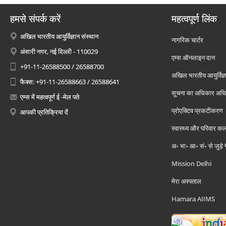
हमसे संपर्क करें
महत्वपूर्ण लिंक
अखिल भारतीय आयुर्विज्ञान संस्थान
नागरिक चार्टर
अंसारी नगर, नई दिल्ली - 110029
एम्स ऑनलाइन दान
+91-11-26588500 / 26588700
अखिल भारतीय आयुर्विज्ञ
फैक्स: +91-11-26588663 / 26588641
सूचना का अधिकार अध
एम्स में महत्वपूर्ण ई -मेल पते
प्रोएक्टिव प्रकटीकरण
आपकी प्रतिक्रिया दें
स्वास्थ्य और परिवार कल
अ॰ भा॰ आ॰ सं॰ से जुड़े
Mission Delhi
मेरा अस्पताल
Hamara AIIMS