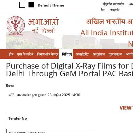
इंट्रानेट का उपयोग
@a
Default Theme
मेल
साइटमैप
अखिल भारतीय आयुर
All India Instit
N
होम
एम्‍स के बारे में
विभाग और केन्‍द्र
निविदाएं
अपॉइंटमेंट
अनुसंधान
पुस्तकालय
आयो
Purchase of Digital X-Ray Films for
Delhi Through GeM Portal PAC Bas
विवरण
अंतिम बार अपडेट हुआ बुधवार, 23 अप्रैल 2025 14:30
VIEW
Tender No