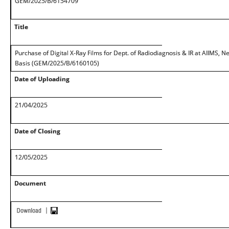
GEM/2025/B/6154709
Title
Purchase of Digital X-Ray Films for Dept. of Radiodiagnosis & IR at AIIMS,
Basis (GEM/2025/B/6160105)
Date of Uploading
21/04/2025
Date of Closing
12/05/2025
Document